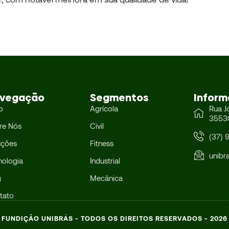
vegação
Segmentos
Inform
io
Agrícola
Rua J
3553
re Nós
Civil
(37) 
uções
Fitness
unibr
nologia
Industrial
g
Mecânica
tato
FUNDIÇÃO UNIBRÁS - TODOS OS DIREITOS RESERVADOS - 2026